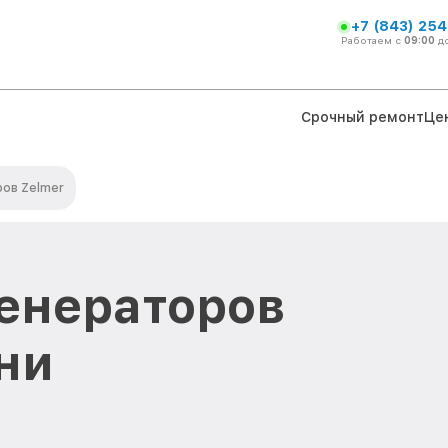
+7 (843) 254
Работаем с
09:00
д
Срочный ремонт
Це
ов Zelmer
енераторов
ни